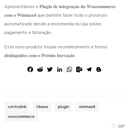
Apresentámos o 𝐏𝐥𝐮𝐠𝐢𝐧 𝐝𝐞 𝐢𝐧𝐭𝐞𝐠𝐫𝐚𝐜̧𝐚̃𝐨 𝐝𝐨 𝐖𝐨𝐨𝐜𝐨𝐦𝐦𝐞𝐫𝐜𝐞
𝐜𝐨𝐦 𝐨 𝐖𝐢𝐧𝐦𝐚𝐱𝟒 que permite fazer todo o processo
automatizado desde a encomenda na loja online,
pagamento e faturação.
Este
novo produto trouxe reconhecimento e fomos
𝐝𝐢𝐬𝐭𝐢𝐧𝐠𝐮𝐢𝐝𝐨𝐬 𝐜𝐨𝐦 𝐨 𝐏𝐫𝐞́𝐦𝐢𝐨 𝐈𝐧𝐨𝐯𝐚𝐜̧𝐚̃𝐨.
F
R
T
L
W
O
T
B
a
e
w
i
h
u
e
l
c
d
i
n
a
t
l
o
e
d
t
k
t
l
e
g
b
i
t
e
s
o
g
g
o
t
e
d
A
o
r
e
controlink
itbase
plugin
winmax4
o
r
I
p
k
a
r
woocommerce
k
n
p
.
m
267