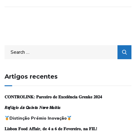
c
o
m
Artigos recentes
𝐂𝐎𝐍𝐓𝐑𝐎𝐋𝐈𝐍𝐊: 𝐏𝐚𝐫𝐜𝐞𝐢𝐫𝐨 𝐝𝐞 𝐄𝐱𝐜𝐞𝐥𝐞̂𝐧𝐜𝐢𝐚 𝐆𝐫𝐞𝐧𝐤𝐞 𝟐𝟎𝟐𝟒
𝑹𝙚𝒇𝙪́𝒈𝙞𝒐 𝒅𝙖 𝙌𝒖𝙞𝒏𝙩𝒂 𝑵𝙚𝒓𝙚 𝙈𝒂𝙞𝒕𝙞𝒂
Distinção Prémio Inovação
𝐋𝐢𝐬𝐛𝐨𝐧 𝐅𝐨𝐨𝐝 𝐀𝐟𝐟𝐚𝐢𝐫, 𝐝𝐞 𝟒 𝐚 𝟔 𝐝𝐞 𝐅𝐞𝐯𝐞𝐫𝐞𝐢𝐫𝐨, 𝐧𝐚 𝐅𝐈𝐋!