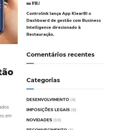
𝐧𝐚 𝐅𝐈𝐋!
Controlink lança App KlearBI o
Dashboard de gestão com Business
Intelligence direcionado à
Restauração.
Comentários recentes
tão
Categorias
DESENVOLVIMENTO
(4)
dados
IMPOSIÇÕES LEGAIS
(6)
ões em
NOVIDADES
(10)