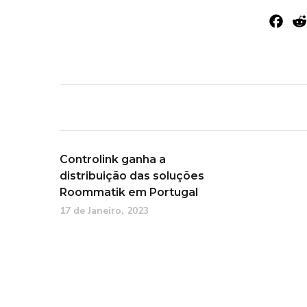
F
a
c
e
b
o
o
k
Controlink ganha a
distribuição das soluções
Roommatik em Portugal
17 de Janeiro, 2023