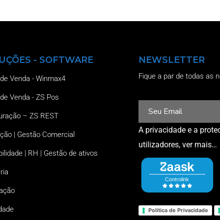
UÇÕES - SOFTWARE
NEWSLETTER
Fique a par de todas as n
 de Venda - Winmax4
 de Venda - ZS Pos
uração – ZS REST
A privacidade e a prot
ção | Gestão Comercial
utilizadores,
ver mais…
ilidade | RH | Gestão de ativos
ria
zação
dade
Política de Privacidade