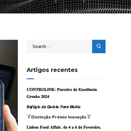
Artigos recentes
𝐂𝐎𝐍𝐓𝐑𝐎𝐋𝐈𝐍𝐊: 𝐏𝐚𝐫𝐜𝐞𝐢𝐫𝐨 𝐝𝐞 𝐄𝐱𝐜𝐞𝐥𝐞̂𝐧𝐜𝐢𝐚
𝐆𝐫𝐞𝐧𝐤𝐞 𝟐𝟎𝟐𝟒
𝑹𝙚𝒇𝙪́𝒈𝙞𝒐 𝒅𝙖 𝙌𝒖𝙞𝒏𝙩𝒂 𝑵𝙚𝒓𝙚 𝙈𝒂𝙞𝒕𝙞𝒂
Distinção Prémio Inovação
𝐋𝐢𝐬𝐛𝐨𝐧 𝐅𝐨𝐨𝐝 𝐀𝐟𝐟𝐚𝐢𝐫, 𝐝𝐞 𝟒 𝐚 𝟔 𝐝𝐞 𝐅𝐞𝐯𝐞𝐫𝐞𝐢𝐫𝐨,