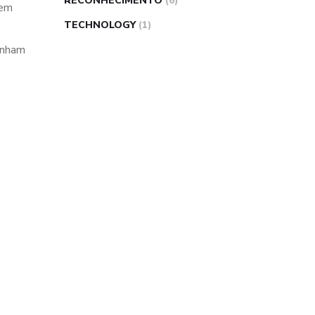
RECONHECIMENTO
(6)
uem
TECHNOLOGY
(1)
tenham