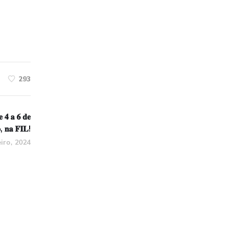
293
𝐞 𝟒 𝐚 𝟔 𝐝𝐞
𝐨, 𝐧𝐚 𝐅𝐈𝐋!
iro, 2024