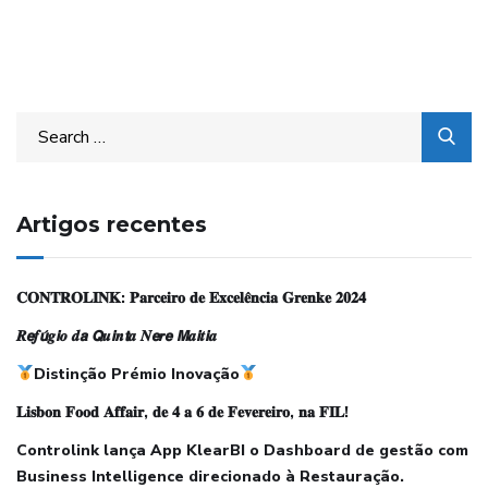
b
i
t
e
s
o
g
g
o
t
e
d
A
o
r
e
o
r
I
p
k
a
r
k
n
p
.
m
c
o
m
Artigos recentes
𝐂𝐎𝐍𝐓𝐑𝐎𝐋𝐈𝐍𝐊: 𝐏𝐚𝐫𝐜𝐞𝐢𝐫𝐨 𝐝𝐞 𝐄𝐱𝐜𝐞𝐥𝐞̂𝐧𝐜𝐢𝐚 𝐆𝐫𝐞𝐧𝐤𝐞 𝟐𝟎𝟐𝟒
𝑹𝙚𝒇𝙪́𝒈𝙞𝒐 𝒅𝙖 𝙌𝒖𝙞𝒏𝙩𝒂 𝑵𝙚𝒓𝙚 𝙈𝒂𝙞𝒕𝙞𝒂
Distinção Prémio Inovação
𝐋𝐢𝐬𝐛𝐨𝐧 𝐅𝐨𝐨𝐝 𝐀𝐟𝐟𝐚𝐢𝐫, 𝐝𝐞 𝟒 𝐚 𝟔 𝐝𝐞 𝐅𝐞𝐯𝐞𝐫𝐞𝐢𝐫𝐨, 𝐧𝐚 𝐅𝐈𝐋!
Controlink lança App KlearBI o Dashboard de gestão com
Business Intelligence direcionado à Restauração.