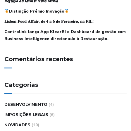
𝑹𝙚𝒇𝙪́𝒈𝙞𝒐 𝒅𝙖 𝙌𝒖𝙞𝒏𝙩𝒂 𝑵𝙚𝒓𝙚 𝙈𝒂𝙞𝒕𝙞𝒂
Distinção Prémio Inovação
𝐋𝐢𝐬𝐛𝐨𝐧 𝐅𝐨𝐨𝐝 𝐀𝐟𝐟𝐚𝐢𝐫, 𝐝𝐞 𝟒 𝐚 𝟔 𝐝𝐞 𝐅𝐞𝐯𝐞𝐫𝐞𝐢𝐫𝐨, 𝐧𝐚 𝐅𝐈𝐋!
Controlink lança App KlearBI o Dashboard de gestão com
Business Intelligence direcionado à Restauração.
Comentários recentes
Categorias
DESENVOLVIMENTO
(4)
IMPOSIÇÕES LEGAIS
(6)
NOVIDADES
(10)