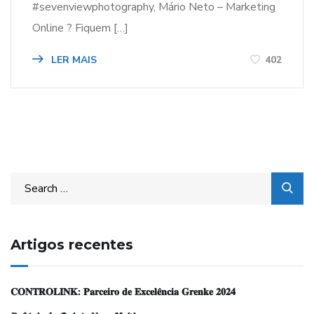
#sevenviewphotography, Mário Neto – Marketing
Online ? Fiquem […]
LER MAIS
402
Artigos recentes
𝐂𝐎𝐍𝐓𝐑𝐎𝐋𝐈𝐍𝐊: 𝐏𝐚𝐫𝐜𝐞𝐢𝐫𝐨 𝐝𝐞 𝐄𝐱𝐜𝐞𝐥𝐞̂𝐧𝐜𝐢𝐚 𝐆𝐫𝐞𝐧𝐤𝐞 𝟐𝟎𝟐𝟒