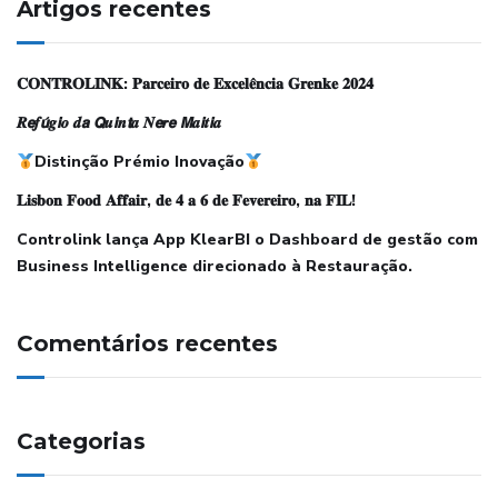
Artigos recentes
𝐂𝐎𝐍𝐓𝐑𝐎𝐋𝐈𝐍𝐊: 𝐏𝐚𝐫𝐜𝐞𝐢𝐫𝐨 𝐝𝐞 𝐄𝐱𝐜𝐞𝐥𝐞̂𝐧𝐜𝐢𝐚 𝐆𝐫𝐞𝐧𝐤𝐞 𝟐𝟎𝟐𝟒
𝑹𝙚𝒇𝙪́𝒈𝙞𝒐 𝒅𝙖 𝙌𝒖𝙞𝒏𝙩𝒂 𝑵𝙚𝒓𝙚 𝙈𝒂𝙞𝒕𝙞𝒂
Distinção Prémio Inovação
𝐋𝐢𝐬𝐛𝐨𝐧 𝐅𝐨𝐨𝐝 𝐀𝐟𝐟𝐚𝐢𝐫, 𝐝𝐞 𝟒 𝐚 𝟔 𝐝𝐞 𝐅𝐞𝐯𝐞𝐫𝐞𝐢𝐫𝐨, 𝐧𝐚 𝐅𝐈𝐋!
Controlink lança App KlearBI o Dashboard de gestão com
Business Intelligence direcionado à Restauração.
Comentários recentes
Categorias