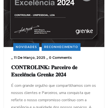
NOVIDADES
RECONHECIMENTO
_
11 De Março, 2025
_
0 Comments
𝐂𝐎𝐍𝐓𝐑𝐎𝐋𝐈𝐍𝐊: 𝐏𝐚𝐫𝐜𝐞𝐢𝐫𝐨 𝐝𝐞
𝐄𝐱𝐜𝐞𝐥𝐞̂𝐧𝐜𝐢𝐚 𝐆𝐫𝐞𝐧𝐤𝐞 𝟐𝟎𝟐𝟒
É com grande orgulho que compartilhamos com os
nossos clientes e Parceiros, uma conquista que
reflete o nosso compromisso contínuo com a
excelência e a qualidade dos nossos serviços. A