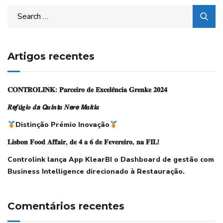
Artigos recentes
𝐂𝐎𝐍𝐓𝐑𝐎𝐋𝐈𝐍𝐊: 𝐏𝐚𝐫𝐜𝐞𝐢𝐫𝐨 𝐝𝐞 𝐄𝐱𝐜𝐞𝐥𝐞̂𝐧𝐜𝐢𝐚 𝐆𝐫𝐞𝐧𝐤𝐞 𝟐𝟎𝟐𝟒
𝑹𝙚𝒇𝙪́𝒈𝙞𝒐 𝒅𝙖 𝙌𝒖𝙞𝒏𝙩𝒂 𝑵𝙚𝒓𝙚 𝙈𝒂𝙞𝒕𝙞𝒂
Distinção Prémio Inovação
𝐋𝐢𝐬𝐛𝐨𝐧 𝐅𝐨𝐨𝐝 𝐀𝐟𝐟𝐚𝐢𝐫, 𝐝𝐞 𝟒 𝐚 𝟔 𝐝𝐞 𝐅𝐞𝐯𝐞𝐫𝐞𝐢𝐫𝐨, 𝐧𝐚 𝐅𝐈𝐋!
Controlink lança App KlearBI o Dashboard de gestão com
Business Intelligence direcionado à Restauração.
Comentários recentes