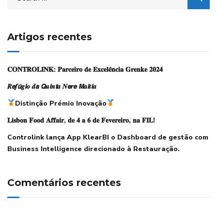
Artigos recentes
𝐂𝐎𝐍𝐓𝐑𝐎𝐋𝐈𝐍𝐊: 𝐏𝐚𝐫𝐜𝐞𝐢𝐫𝐨 𝐝𝐞 𝐄𝐱𝐜𝐞𝐥𝐞̂𝐧𝐜𝐢𝐚 𝐆𝐫𝐞𝐧𝐤𝐞 𝟐𝟎𝟐𝟒
𝑹𝙚𝒇𝙪́𝒈𝙞𝒐 𝒅𝙖 𝙌𝒖𝙞𝒏𝙩𝒂 𝑵𝙚𝒓𝙚 𝙈𝒂𝙞𝒕𝙞𝒂
Distinção Prémio Inovação
𝐋𝐢𝐬𝐛𝐨𝐧 𝐅𝐨𝐨𝐝 𝐀𝐟𝐟𝐚𝐢𝐫, 𝐝𝐞 𝟒 𝐚 𝟔 𝐝𝐞 𝐅𝐞𝐯𝐞𝐫𝐞𝐢𝐫𝐨, 𝐧𝐚 𝐅𝐈𝐋!
Controlink lança App KlearBI o Dashboard de gestão com
Business Intelligence direcionado à Restauração.
Comentários recentes