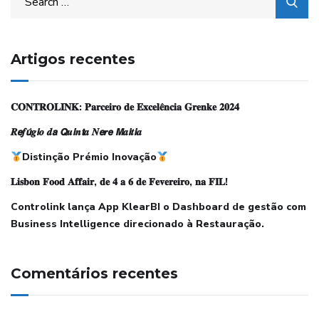
Artigos recentes
𝐂𝐎𝐍𝐓𝐑𝐎𝐋𝐈𝐍𝐊: 𝐏𝐚𝐫𝐜𝐞𝐢𝐫𝐨 𝐝𝐞 𝐄𝐱𝐜𝐞𝐥𝐞̂𝐧𝐜𝐢𝐚 𝐆𝐫𝐞𝐧𝐤𝐞 𝟐𝟎𝟐𝟒
𝑹𝙚𝒇𝙪́𝒈𝙞𝒐 𝒅𝙖 𝙌𝒖𝙞𝒏𝙩𝒂 𝑵𝙚𝒓𝙚 𝙈𝒂𝙞𝒕𝙞𝒂
Distinção Prémio Inovação
𝐋𝐢𝐬𝐛𝐨𝐧 𝐅𝐨𝐨𝐝 𝐀𝐟𝐟𝐚𝐢𝐫, 𝐝𝐞 𝟒 𝐚 𝟔 𝐝𝐞 𝐅𝐞𝐯𝐞𝐫𝐞𝐢𝐫𝐨, 𝐧𝐚 𝐅𝐈𝐋!
Controlink lança App KlearBI o Dashboard de gestão com
Business Intelligence direcionado à Restauração.
Comentários recentes