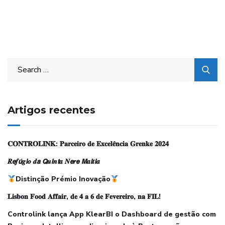
k
n
p
.
m
c
o
m
Artigos recentes
𝐂𝐎𝐍𝐓𝐑𝐎𝐋𝐈𝐍𝐊: 𝐏𝐚𝐫𝐜𝐞𝐢𝐫𝐨 𝐝𝐞 𝐄𝐱𝐜𝐞𝐥𝐞̂𝐧𝐜𝐢𝐚 𝐆𝐫𝐞𝐧𝐤𝐞 𝟐𝟎𝟐𝟒
𝑹𝙚𝒇𝙪́𝒈𝙞𝒐 𝒅𝙖 𝙌𝒖𝙞𝒏𝙩𝒂 𝑵𝙚𝒓𝙚 𝙈𝒂𝙞𝒕𝙞𝒂
Distinção Prémio Inovação
𝐋𝐢𝐬𝐛𝐨𝐧 𝐅𝐨𝐨𝐝 𝐀𝐟𝐟𝐚𝐢𝐫, 𝐝𝐞 𝟒 𝐚 𝟔 𝐝𝐞 𝐅𝐞𝐯𝐞𝐫𝐞𝐢𝐫𝐨, 𝐧𝐚 𝐅𝐈𝐋!
Controlink lança App KlearBI o Dashboard de gestão com